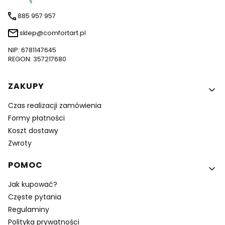
885 957 957
sklep@comfortart.pl
NIP: 6781147645
REGON: 357217680
Linki w stopce
ZAKUPY
Czas realizacji zamówienia
Formy płatności
Koszt dostawy
Zwroty
POMOC
Jak kupować?
Częste pytania
Regulaminy
Polityka prywatności