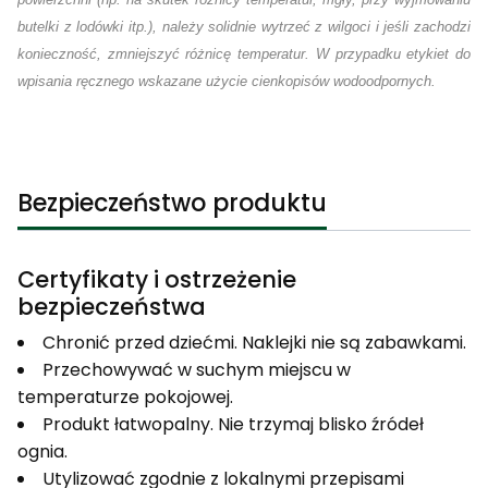
butelki z lodówki itp.), należy solidnie wytrzeć z wilgoci i jeśli zachodzi
konieczność, zmniejszyć różnicę temperatur. W przypadku etykiet do
wpisania ręcznego wskazane użycie cienkopisów wodoodpornych.
Bezpieczeństwo produktu
Certyfikaty i ostrzeżenie
bezpieczeństwa
Chronić przed dziećmi. Naklejki nie są zabawkami.
Przechowywać w suchym miejscu w
temperaturze pokojowej.
Produkt łatwopalny. Nie trzymaj blisko źródeł
ognia.
Utylizować zgodnie z lokalnymi przepisami