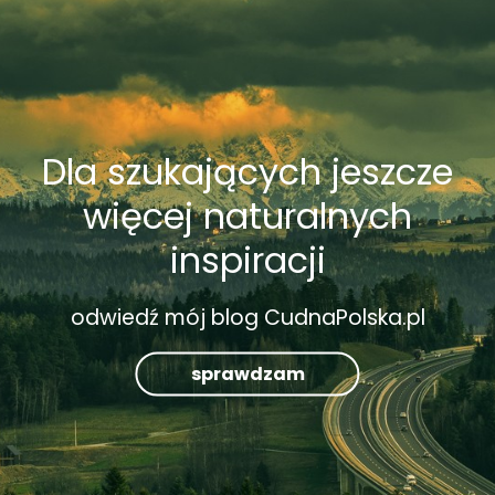
Dla szukających jeszcze
więcej naturalnych
inspiracji
odwiedź mój blog CudnaPolska.pl
sprawdzam