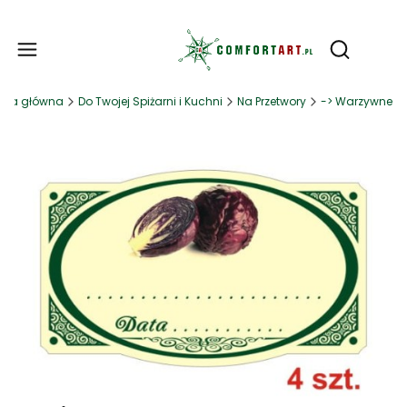
Produ
Otwórz wy
ona główna
Do Twojej Spiżarni i Kuchni
Na Przetwory
-> Warzywne