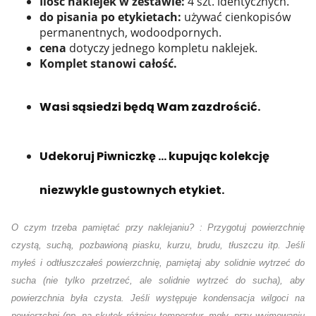
Ilość naklejek w zestawie:
4 szt. identycznych.
do pisania po etykietach:
używać cienkopisów
permanentnych, wodoodpornych.
cena
dotyczy jednego kompletu naklejek.
Komplet stanowi całość.
Wasi sąsiedzi będą Wam zazdrościć.
Udekoruj Piwniczkę ... kupując kolekcję
niezwykle gustownych etykiet.
O czym trzeba pamiętać przy naklejaniu? : Przygotuj powierzchnię
czystą, suchą, pozbawioną piasku, kurzu, brudu, tłuszczu itp. Jeśli
myłeś i odtłuszczałeś powierzchnię, pamiętaj aby solidnie wytrzeć do
sucha (nie tylko przetrzeć, ale solidnie wytrzeć do sucha), aby
powierzchnia była czysta. Jeśli występuje kondensacja wilgoci na
powierzchni (np. na skutek różnicy temperatur, mgły, przy wyjmowaniu