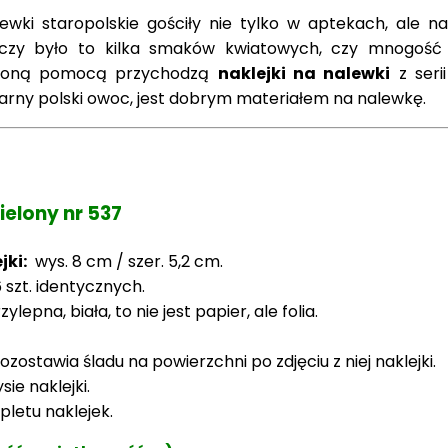
lewki staropolskie gościły nie tylko w aptekach, ale na
e czy było to kilka smaków kwiatowych, czy mnogość
ąpioną pomocą przychodzą
naklejki na nalewki
z seri
arny polski owoc, jest dobrym materiałem na nalewkę.
ielony nr 537
ki:
wys. 8 cm / szer. 5,2 cm.
6
szt. identycznych.
pna, biała, to nie jest papier, ale folia.
zostawia śladu na powierzchni po zdjęciu z niej naklejki.
ie naklejki.
letu naklejek.