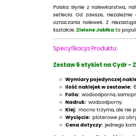
Polska słynie z nalewkarstwa, na
setlecia. Od zawsze, niezależni
oznaczania nalewek. Z niezast
kształci
e.
Zielone Jabłka
to popul
Specyfikacja Produktu:
Zestaw 6 etykiet na Cydr - Z
Wymiary pojedynczej naklej
Ilość naklejek w zestawie:
Folia:
wodoodporna, samoprzyle
Nadruk:
wodoodporny.
Klej:
mocno trzyma, ale nie po
Wycięcie:
ploterowe po obrys
Cena dotyczy:
jednego komp