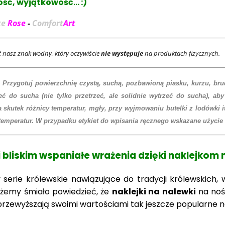
ść, wyjątkowość... :)
te
Rose
-
Comfort
Art
 nasz znak wodny, który oczywiście
nie występuje
na produktach fizycznych.
 Przygotuj powierzchnię czystą, suchą, pozbawioną piasku, kurzu, brudu
eć do sucha (nie tylko przetrzeć, ale solidnie wytrzeć do sucha), aby
skutek różnicy temperatur, mgły, przy wyjmowaniu butelki z lodówki itp.
 temperatur. W przypadku etykiet do wpisania ręcznego wskazane użyci
i bliskim wspaniałe wrażenia dzięki naklejkom 
my serie królewskie nawiązujące do tradycji królewskich,
ożemy śmiało powiedzieć, że
naklejki na nalewki
na nośn
rzewyższają swoimi wartościami tak jeszcze popularne n