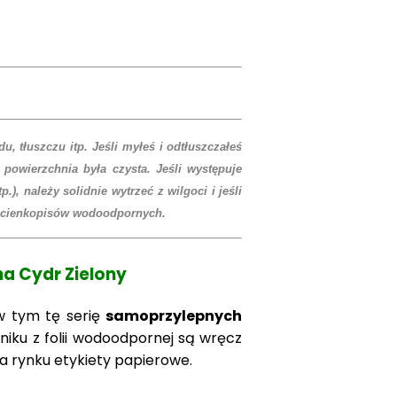
, tłuszczu itp. Jeśli myłeś i odtłuszczałeś
 powierzchnia była czysta. Jeśli występuje
), należy solidnie wytrzeć z wilgoci i jeśli
e cienkopisów wodoodpornych.
na Cydr Zielony
 w tym tę serię
samoprzylepnych
iku z folii wodoodpornej są wręcz
a rynku etykiety papierowe.