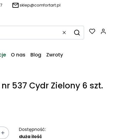
57
sklep@comfortart.pl
Produkty w k
Wyczyść
Szukaj
cje
O nas
Blog
Zwroty
 nr 537 Cydr Zielony 6 szt.
Dostępność:
duża ilość