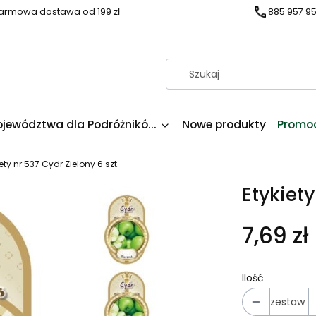
armowa dostawa od 199 zł
885 957 9
ojewództwa dla Podróżnikó...
Nowe produkty
Promo
iety nr 537 Cydr Zielony 6 szt.
Etykiety
7,69 zł
Ilość
zestaw