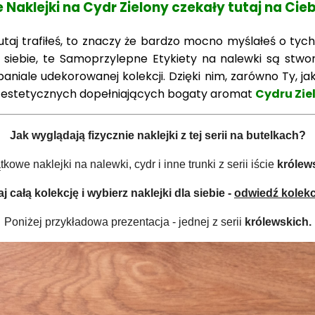
e Naklejki na Cydr Zielony czekały tutaj na Cieb
tutaj trafiłeś, to znaczy że bardzo mocno myślałeś o tyc
siebie, te Samoprzylepne Etykiety na nalewki są stwor
aniale udekorowanej kolekcji. D
zięki nim, zarówno Ty, ja
estetycznych dopełniających bogaty aromat
Cydru Zie
Jak wyglądają fizycznie naklejki z tej serii na butelkach?
kowe naklejki na nalewki, cydr i inne trunki z serii iście
królews
 całą kolekcję i wybierz naklejki dla siebie -
odwiedź kolekcj
Poniżej przykładowa prezentacja - jednej z serii
królewskich.