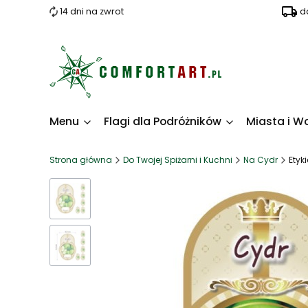
14 dni na zwrot
d
Menu
Flagi dla Podróżników
Miasta i W
Strona główna
Do Twojej Spiżarni i Kuchni
Na Cydr
Etyk