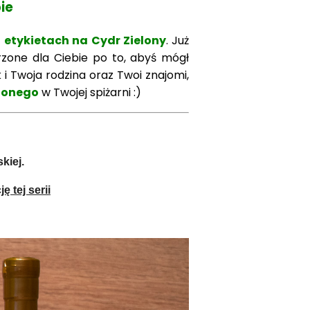
ie
h
etykietach na Cydr Zielony
.
Już
zone dla Ciebie po to, abyś mógł
k i Twoja rodzina oraz Twoi znajomi,
lonego
w Twojej spiżarni :)
kiej.
ę tej serii