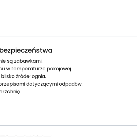
e bezpieczeństwa
 nie są zabawkami.
u w temperaturze pokojowej.
blisko źródeł ognia.
i przepisami dotyczącymi odpadów.
erzchnię.