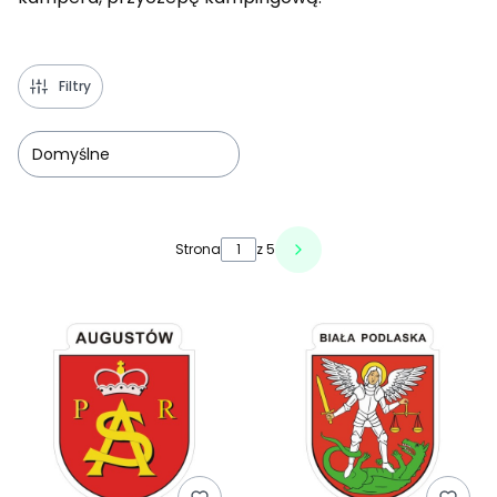
Filtry
Domyślne
Lista produktów
Strona
z 5