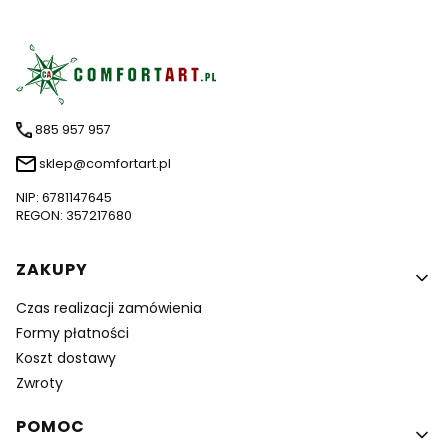
885 957 957
sklep@comfortart.pl
NIP: 6781147645
REGON: 357217680
Linki w stopce
ZAKUPY
Czas realizacji zamówienia
Formy płatności
Koszt dostawy
Zwroty
POMOC