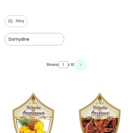
Filtry
Domyślne
Lista produktów
Strona
z 10