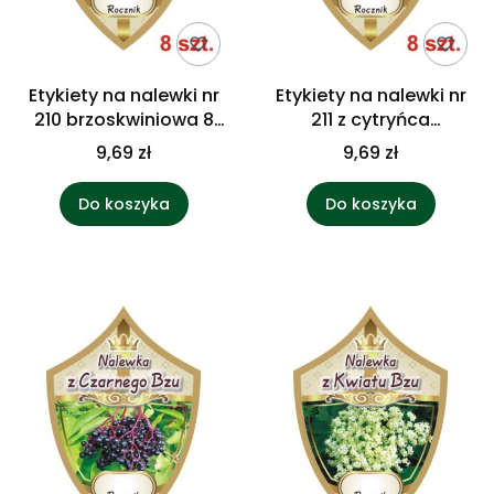
Etykiety na nalewki nr
Etykiety na nalewki nr
210 brzoskwiniowa 8
211 z cytryńca
szt.
chińskiego 8 szt.
9,69 zł
9,69 zł
Do koszyka
Do koszyka