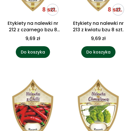
Etykiety na nalewki nr
Etykiety na nalewki nr
212 z czarnego bzu 8
213 z kwiatu bzu 8 szt.
szt.
9,69 zł
9,69 zł
Do koszyka
Do koszyka