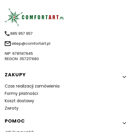
885 957 957
sklep@comfortart.pl
NIP: 6781147645
REGON: 357217680
Linki w stopce
ZAKUPY
Czas realizacji zamówienia
Formy płatności
Koszt dostawy
Zwroty
POMOC