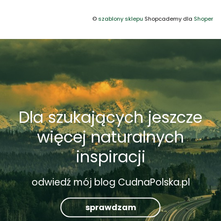
©
szablony sklepu
Shopcademy dla
Shoper
Dla szukających jeszcze
więcej naturalnych
inspiracji
odwiedź mój blog CudnaPolska.pl
sprawdzam