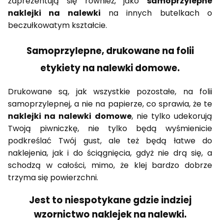
zaprezentują się również, jako
samoprzylepne
naklejki na nalewki
na innych butelkach o
beczułkowatym kształcie.
Samoprzylepne, drukowane na folii
etykiety na nalewki domowe.
Drukowane są, jak wszystkie pozostałe, na folii
samoprzylepnej, a nie na papierze, co sprawia, że te
naklejki na nalewki domowe
, nie tylko udekorują
Twoją piwniczkę, nie tylko będą wyśmienicie
podkreślać Twój gust, ale też będą łatwe do
naklejenia, jak i do ściągnięcia, gdyż nie drą się, a
schodzą w całości, mimo, że klej bardzo dobrze
trzyma się powierzchni.
Jest to niespotykane gdzie indziej
wzornictwo naklejek na nalewki.