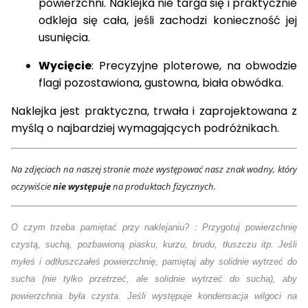
powierzchni. Naklejka nie targa się i praktycznie
odkleja się cała, jeśli zachodzi konieczność jej
usunięcia.
Wycięcie
: Precyzyjne ploterowe, na obwodzie
flagi pozostawiona, gustowna, biała obwódka.
Naklejka jest praktyczna, trwała i zaprojektowana z
myślą o najbardziej wymagających podróżnikach.
Na zdjęciach na naszej stronie może występować nasz znak wodny, który
oczywiście
nie występuje
na produktach fizycznych.
O czym trzeba pamiętać przy naklejaniu? : Przygotuj powierzchnię
czystą, suchą, pozbawioną piasku, kurzu, brudu, tłuszczu itp. Jeśli
myłeś i odtłuszczałeś powierzchnię, pamiętaj aby solidnie wytrzeć do
sucha (nie tylko przetrzeć, ale solidnie wytrzeć do sucha), aby
powierzchnia była czysta. Jeśli występuje kondensacja wilgoci na