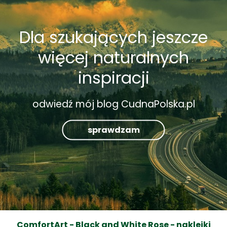
Dla szukających jeszcze
więcej naturalnych
inspiracji
odwiedź mój blog CudnaPolska.pl
sprawdzam
ComfortArt - Black and White Rose - naklejki