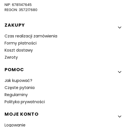
NIP: 6781147645
REGON: 357217680
Linki w stopce
ZAKUPY
Czas realizacji zamówienia
Formy płatności
Koszt dostawy
Zwroty
POMOC
Jak kupować?
Częste pytania
Regulaminy
Polityka prywatności
MOJE KONTO
Logowanie