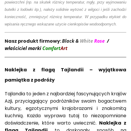
powierzchni (np. na skutek różnicy temperatur, mgły, przy wyjmowaniu
butelki z lodówki itp.), należy solidnie wytrzeć z wilgoci i jeśli zachodzi
konieczność, zmniejszyć różnicę temperatur. W przypadku etykiet do
wpisania ręcznego wskazane użycie cienkopisów wodoodpornych.
Nasz produkt firmowy:
Black &
White
Rose
/
właściciel marki
Comfort
Art
Naklejka z flagą Tajlandii – wyjątkowa
pamiątka z podróży
Tajlandia to jeden z najbardziej fascynujących krajów
Azji, przyciągający podróżników swoim bogactwem
kultury, egzotycznymi krajobrazami i znakomitą
kuchnią. Każda wyprawa tutaj to niezapomniane
doświadczenie, które warto uwiecznić.
Naklejka z
flagą Tajlandii
to doskonały sposób na