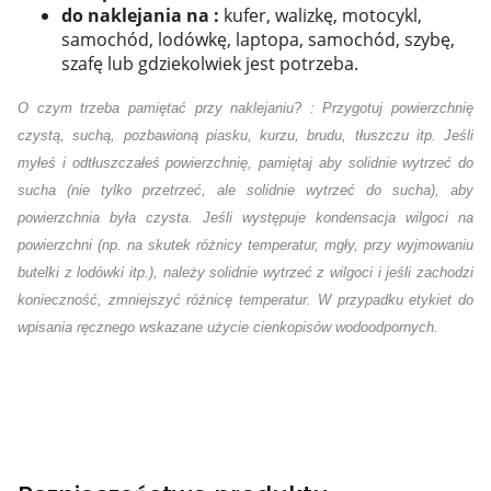
do naklejania na :
kufer, walizkę, motocykl,
samochód, lodówkę, laptopa, samochód, szybę,
szafę lub gdziekolwiek jest potrzeba.
O czym trzeba pamiętać przy naklejaniu? : Przygotuj powierzchnię
czystą, suchą, pozbawioną piasku, kurzu, brudu, tłuszczu itp. Jeśli
myłeś i odtłuszczałeś powierzchnię, pamiętaj aby solidnie wytrzeć do
sucha (nie tylko przetrzeć, ale solidnie wytrzeć do sucha), aby
powierzchnia była czysta. Jeśli występuje kondensacja wilgoci na
powierzchni (np. na skutek różnicy temperatur, mgły, przy wyjmowaniu
butelki z lodówki itp.), należy solidnie wytrzeć z wilgoci i jeśli zachodzi
konieczność, zmniejszyć różnicę temperatur. W przypadku etykiet do
wpisania ręcznego wskazane użycie cienkopisów wodoodpornych.