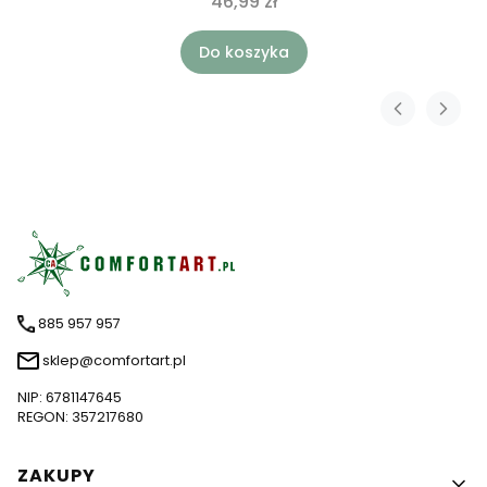
46,99 zł
Do koszyka
885 957 957
sklep@comfortart.pl
NIP: 6781147645
REGON: 357217680
Linki w stopce
ZAKUPY