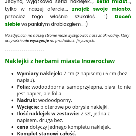
Jedyna, wyjątkowa seria naklejek...,
setki miast
...,
tylko w naszej ofercie...,
znajdź swoje miasto
,
przecież tego właśnie szukałeś... :)
Doceń
siebie
wspaniałym drobiazgiem... :)
Na zdjęciach na naszej stronie może występować nasz znak wodny, który
oczywiście
nie występuje
na produktach fizycznych.
- - - - - - - - - - - - - - - - - - -
Naklejki z herbami miasta Inowrocław
Wymiary naklejek:
7 cm (z napisem) i 6 cm (bez
napisu).
Folia:
wodoodporna, samoprzylepna, biała, to nie
jest papier, ale folia.
Nadruk:
wodoodporny.
Wycięcie:
ploterowe po obrysie naklejki.
Ilość naklejek w zestawie:
2 szt, jedna z
napisem, druga bez.
cena
dotyczy jednego kompletu naklejek.
Komplet stanowi całość.